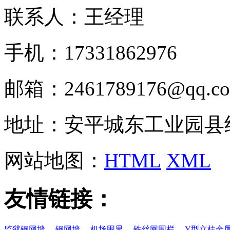
联系人：王经理
手机：17331862976
邮箱：2461789176@qq.c
地址：安平城东工业园县
网站地图：
HTML
XML
友情链接：
监狱钢网墙
、
钢网墙
、
机场围界
、
铁丝网围栏
、
Y型立柱金