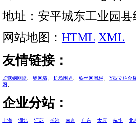
地址：安平城东工业园县
网站地图：
HTML
XML
友情链接：
监狱钢网墙
、
钢网墙
、
机场围界
、
铁丝网围栏
、
Y型立柱金
网
、
企业分站：
上海
湖北
江苏
长沙
南京
广东
太原
杭州
北