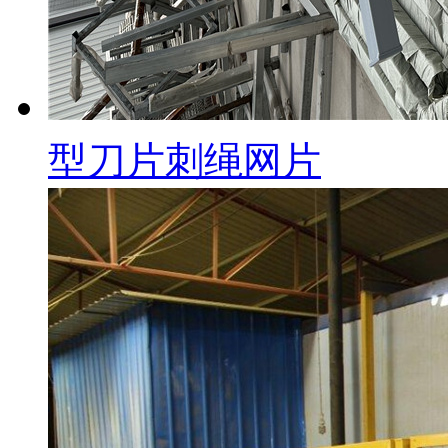
型刀片刺绳网片