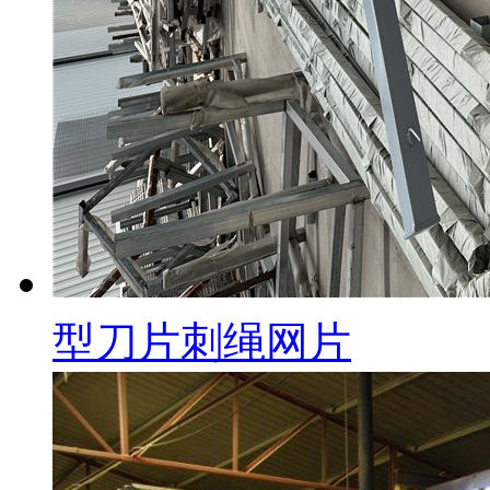
型刀片刺绳网片