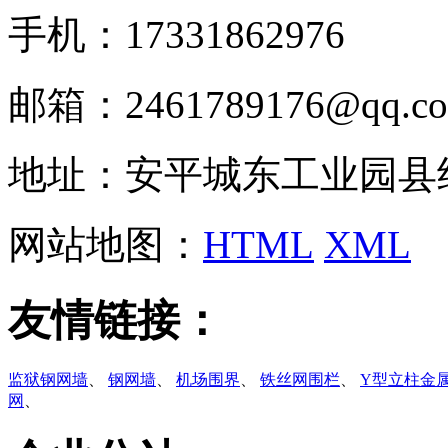
手机：17331862976
邮箱：2461789176@qq.c
地址：安平城东工业园县
网站地图：
HTML
XML
友情链接：
监狱钢网墙
、
钢网墙
、
机场围界
、
铁丝网围栏
、
Y型立柱金
网
、