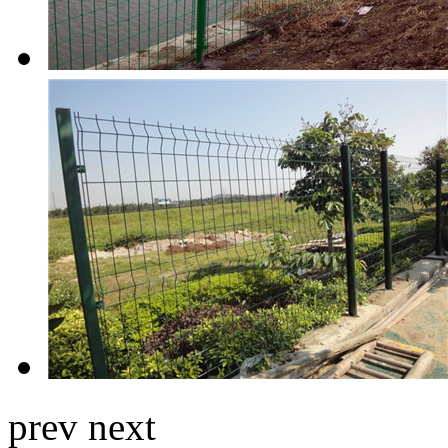
prev
next