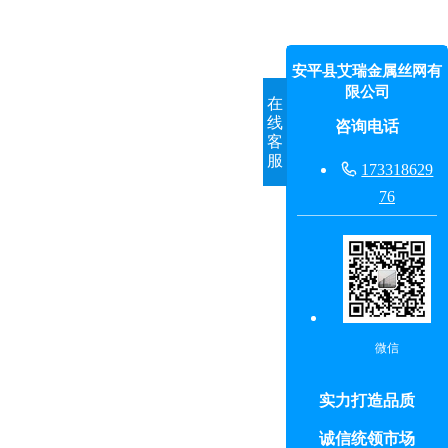
安平县艾瑞金属丝网有
限公司
在
线
咨询电话
客
服

173318629
76
微信
实力打造品质
诚信统领市场