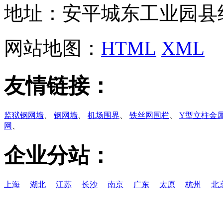
地址：安平城东工业园县
网站地图：
HTML
XML
友情链接：
监狱钢网墙
、
钢网墙
、
机场围界
、
铁丝网围栏
、
Y型立柱金
网
、
企业分站：
上海
湖北
江苏
长沙
南京
广东
太原
杭州
北