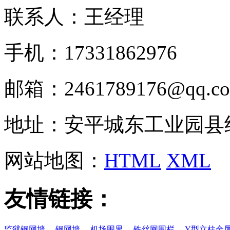
联系人：王经理
手机：17331862976
邮箱：2461789176@qq.c
地址：安平城东工业园县
网站地图：
HTML
XML
友情链接：
监狱钢网墙
、
钢网墙
、
机场围界
、
铁丝网围栏
、
Y型立柱金