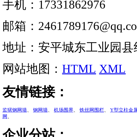
手机：17331862976
邮箱：2461789176@qq.c
地址：安平城东工业园县
网站地图：
HTML
XML
友情链接：
监狱钢网墙
、
钢网墙
、
机场围界
、
铁丝网围栏
、
Y型立柱金
网
、
企业分站：