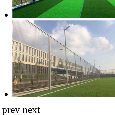
prev
next