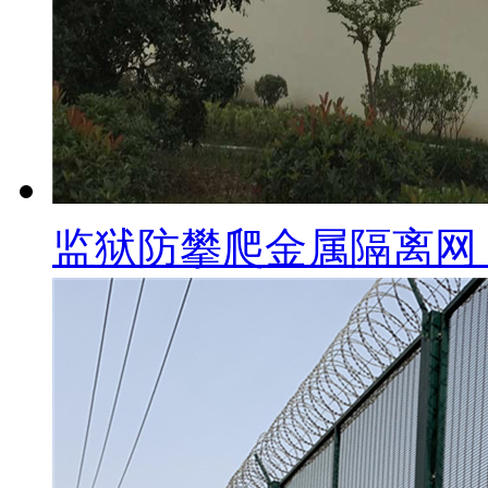
监狱防攀爬金属隔离网