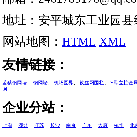
地址：安平城东工业园县
网站地图：
HTML
XML
友情链接：
监狱钢网墙
、
钢网墙
、
机场围界
、
铁丝网围栏
、
Y型立柱金
网
、
企业分站：
上海
湖北
江苏
长沙
南京
广东
太原
杭州
北