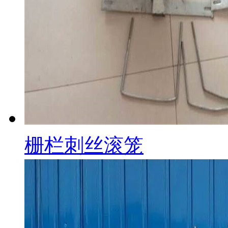
栅栏刺丝滚笼