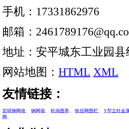
手机：17331862976
邮箱：2461789176@qq.c
地址：安平城东工业园县
网站地图：
HTML
XML
友情链接：
监狱钢网墙
、
钢网墙
、
机场围界
、
铁丝网围栏
、
Y型立柱金
网
、