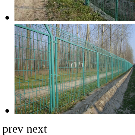
prev
next