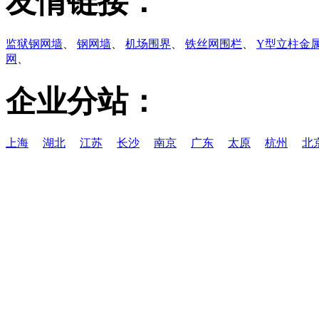
友情链接：
监狱钢网墙
、
钢网墙
、
机场围界
、
铁丝网围栏
、
Y型立柱金
网
、
企业分站：
上海
湖北
江苏
长沙
南京
广东
太原
杭州
北