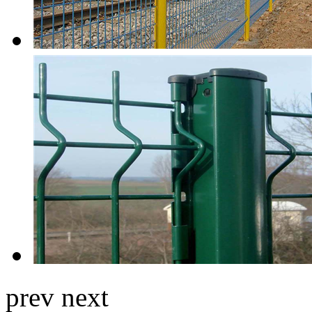
prev
next