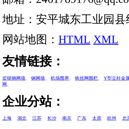
地址：安平城东工业园县
网站地图：
HTML
XML
友情链接：
监狱钢网墙
、
钢网墙
、
机场围界
、
铁丝网围栏
、
Y型立柱金
网
、
企业分站：
上海
湖北
江苏
长沙
南京
广东
太原
杭州
北