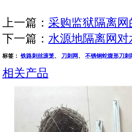
上一篇：
采购监狱隔离网
下一篇：
水源地隔离网对
标签：
铁路刺丝滚笼
、
刀刺网
、
不锈钢蛇腹形刀刺
相关产品