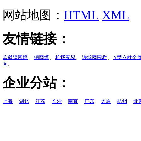
网站地图：
HTML
XML
友情链接：
监狱钢网墙
、
钢网墙
、
机场围界
、
铁丝网围栏
、
Y型立柱金
网
、
企业分站：
上海
湖北
江苏
长沙
南京
广东
太原
杭州
北