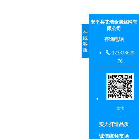
安平县艾瑞金属丝网有
限公司
在
线
咨询电话
客
服

173318629
76
微信
实力打造品质
诚信统领市场