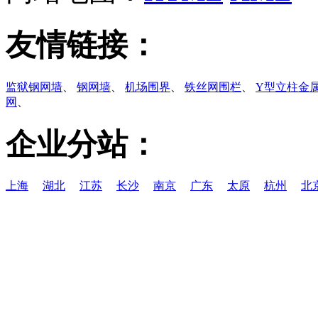
友情链接：
监狱钢网墙
、
钢网墙
、
机场围界
、
铁丝网围栏
、
Y型立柱金
网
、
企业分站：
上海
湖北
江苏
长沙
南京
广东
太原
杭州
北