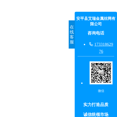
安平县艾瑞金属丝网有
限公司
在
线
咨询电话
客
服

173318629
76
微信
实力打造品质
诚信统领市场