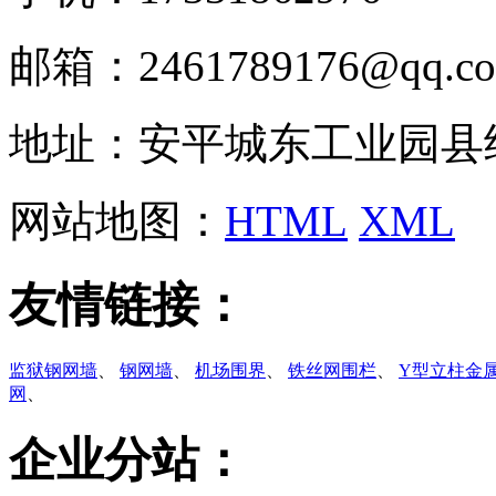
邮箱：2461789176@qq.c
地址：安平城东工业园县
网站地图：
HTML
XML
友情链接：
监狱钢网墙
、
钢网墙
、
机场围界
、
铁丝网围栏
、
Y型立柱金
网
、
企业分站：