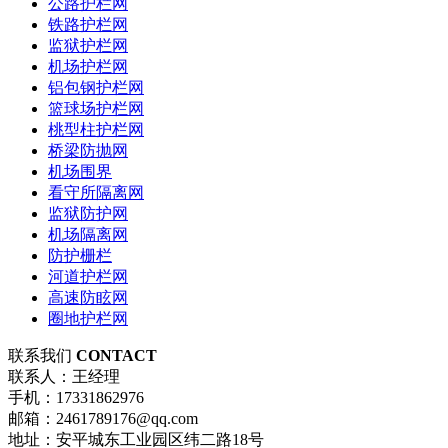
公路护栏网
铁路护栏网
监狱护栏网
机场护栏网
铝包钢护栏网
篮球场护栏网
桃型柱护栏网
桥梁防抛网
机场围界
看守所隔离网
监狱防护网
机场隔离网
防护栅栏
河道护栏网
高速防眩网
圈地护栏网
联系我们
CONTACT
联系人：王经理
手机：17331862976
邮箱：2461789176@qq.com
地址：安平城东工业园区纬二路18号