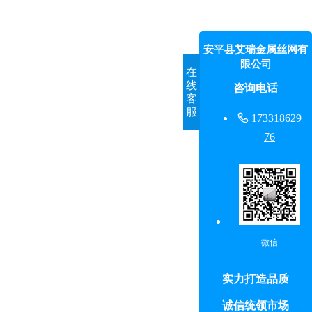
安平县艾瑞金属丝网有
限公司
在
线
咨询电话
客
服

173318629
76
微信
实力打造品质
诚信统领市场