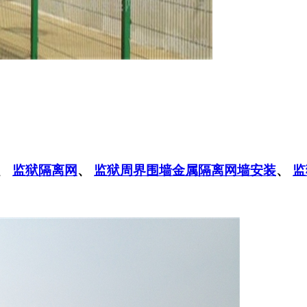
、
监狱隔离网
、
监狱周界围墙金属隔离网墙安装
、
监