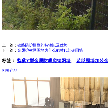
上一篇：
铁路防护栅栏的特性以及优势
下一篇：
金属护栏网围墙为什么能替代红砖围墙
标签：
监狱Y型金属防攀爬钢网墙
、
监狱围墙加装
相关产品