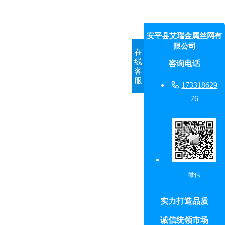
安平县艾瑞金属丝网有
限公司
在
线
咨询电话
客
服

173318629
76
微信
实力打造品质
诚信统领市场