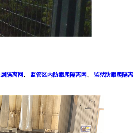
金属隔离网
、
监管区内防攀爬隔离网
、
监狱防攀爬隔