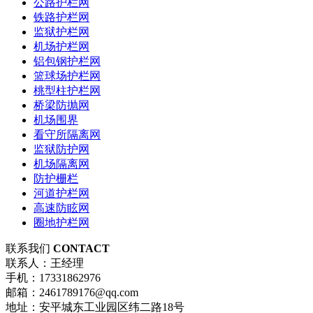
公路护栏网
铁路护栏网
监狱护栏网
机场护栏网
铝包钢护栏网
篮球场护栏网
桃型柱护栏网
桥梁防抛网
机场围界
看守所隔离网
监狱防护网
机场隔离网
防护栅栏
河道护栏网
高速防眩网
圈地护栏网
联系我们
CONTACT
联系人：王经理
手机：17331862976
邮箱：2461789176@qq.com
地址：安平城东工业园区纬二路18号