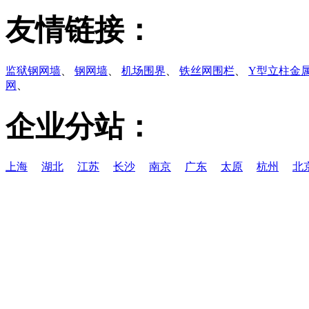
友情链接：
监狱钢网墙
、
钢网墙
、
机场围界
、
铁丝网围栏
、
Y型立柱金
网
、
企业分站：
上海
湖北
江苏
长沙
南京
广东
太原
杭州
北