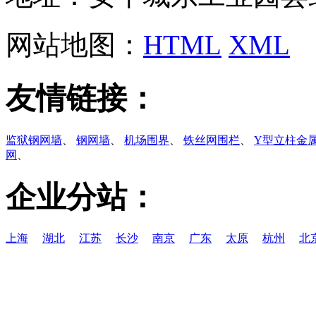
网站地图：
HTML
XML
友情链接：
监狱钢网墙
、
钢网墙
、
机场围界
、
铁丝网围栏
、
Y型立柱金
网
、
企业分站：
上海
湖北
江苏
长沙
南京
广东
太原
杭州
北