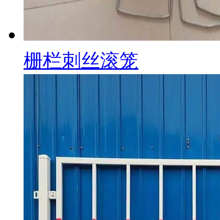
栅栏刺丝滚笼