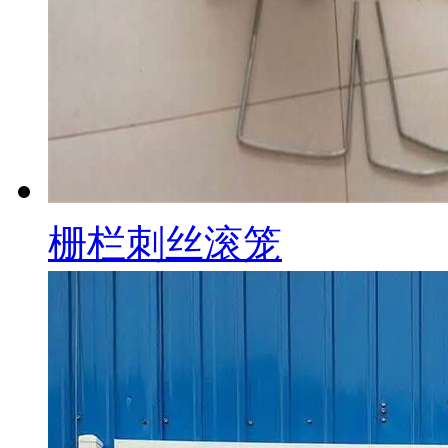
栅栏刺丝滚笼