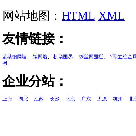
网站地图：
HTML
XML
友情链接：
监狱钢网墙
、
钢网墙
、
机场围界
、
铁丝网围栏
、
Y型立柱金
网
、
企业分站：
上海
湖北
江苏
长沙
南京
广东
太原
杭州
北