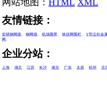
网站地图：
HTML
XML
友情链接：
监狱钢网墙
、
钢网墙
、
机场围界
、
铁丝网围栏
、
Y型立柱金
网
、
企业分站：
上海
湖北
江苏
长沙
南京
广东
太原
杭州
北