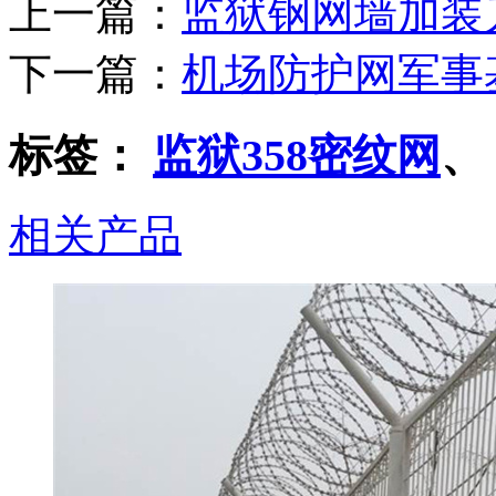
上一篇：
监狱钢网墙加装
下一篇：
机场防护网军事
标签：
监狱358密纹网
、
相关产品