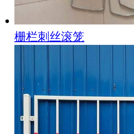
栅栏刺丝滚笼