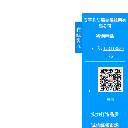
安平县艾瑞金属丝网有
限公司
在
线
咨询电话
客
服

173318629
76
微信
实力打造品质
诚信统领市场