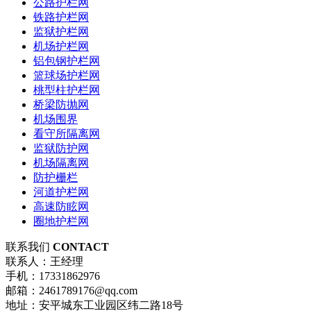
公路护栏网
铁路护栏网
监狱护栏网
机场护栏网
铝包钢护栏网
篮球场护栏网
桃型柱护栏网
桥梁防抛网
机场围界
看守所隔离网
监狱防护网
机场隔离网
防护栅栏
河道护栏网
高速防眩网
圈地护栏网
联系我们
CONTACT
联系人：王经理
手机：17331862976
邮箱：2461789176@qq.com
地址：安平城东工业园区纬二路18号