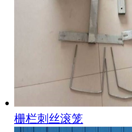
栅栏刺丝滚笼