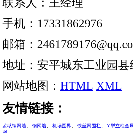
联系人：王经理
手机：17331862976
邮箱：2461789176@qq.c
地址：安平城东工业园县
网站地图：
HTML
XML
友情链接：
监狱钢网墙
、
钢网墙
、
机场围界
、
铁丝网围栏
、
Y型立柱金
网
、