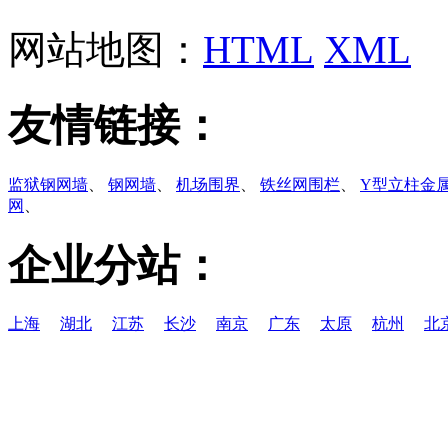
网站地图：
HTML
XML
友情链接：
监狱钢网墙
、
钢网墙
、
机场围界
、
铁丝网围栏
、
Y型立柱金
网
、
企业分站：
上海
湖北
江苏
长沙
南京
广东
太原
杭州
北