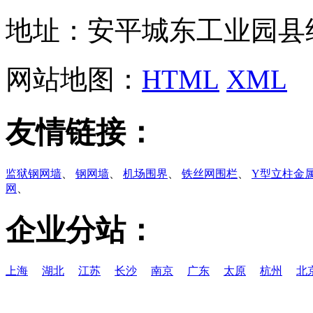
地址：安平城东工业园县
网站地图：
HTML
XML
友情链接：
监狱钢网墙
、
钢网墙
、
机场围界
、
铁丝网围栏
、
Y型立柱金
网
、
企业分站：
上海
湖北
江苏
长沙
南京
广东
太原
杭州
北