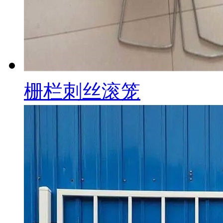
栅栏刺丝滚笼