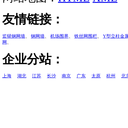
友情链接：
监狱钢网墙
、
钢网墙
、
机场围界
、
铁丝网围栏
、
Y型立柱金
网
、
企业分站：
上海
湖北
江苏
长沙
南京
广东
太原
杭州
北