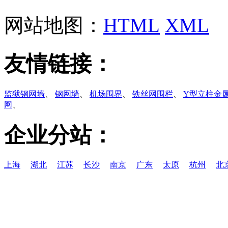
网站地图：
HTML
XML
友情链接：
监狱钢网墙
、
钢网墙
、
机场围界
、
铁丝网围栏
、
Y型立柱金
网
、
企业分站：
上海
湖北
江苏
长沙
南京
广东
太原
杭州
北