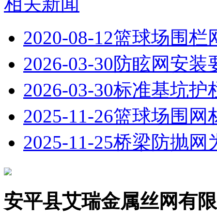
相关新闻
2020-08-12
篮球场围栏
2026-03-30
防眩网安装
2026-03-30
标准基坑护
2025-11-26
篮球场围网
2025-11-25
桥梁防抛网
安平县艾瑞金属丝网有限