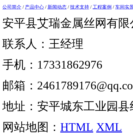
公司简介
/
产品中心
/
新闻动态
/
技术支持
/
工程案例
/
车间实
安平县艾瑞金属丝网有限
联系人：王经理
手机：17331862976
邮箱：2461789176@qq.c
地址：安平城东工业园县
网站地图：
HTML
XML