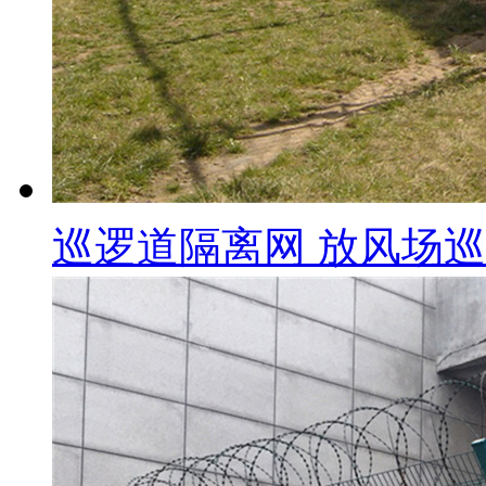
巡逻道隔离网 放风场