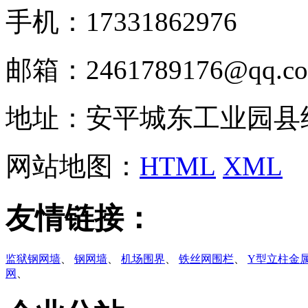
手机：17331862976
邮箱：2461789176@qq.c
地址：安平城东工业园县
网站地图：
HTML
XML
友情链接：
监狱钢网墙
、
钢网墙
、
机场围界
、
铁丝网围栏
、
Y型立柱金
网
、