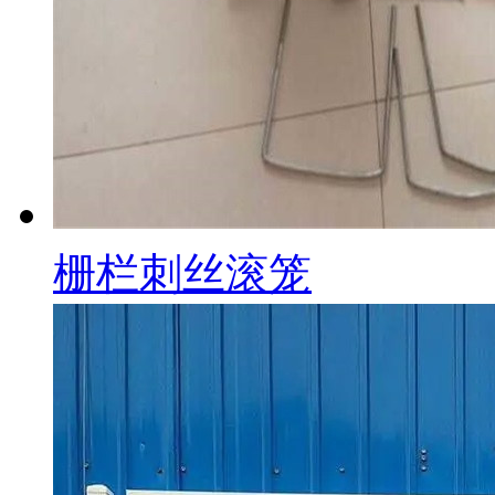
栅栏刺丝滚笼