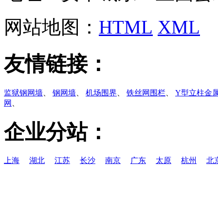
网站地图：
HTML
XML
友情链接：
监狱钢网墙
、
钢网墙
、
机场围界
、
铁丝网围栏
、
Y型立柱金
网
、
企业分站：
上海
湖北
江苏
长沙
南京
广东
太原
杭州
北