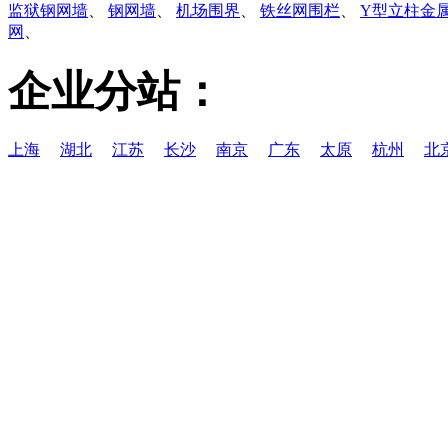
监狱钢网墙
、
钢网墙
、
机场围界
、
铁丝网围栏
、
Y型立柱金
网
、
企业分站：
上海
湖北
江苏
长沙
南京
广东
太原
杭州
北