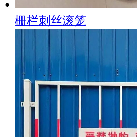
栅栏刺丝滚笼