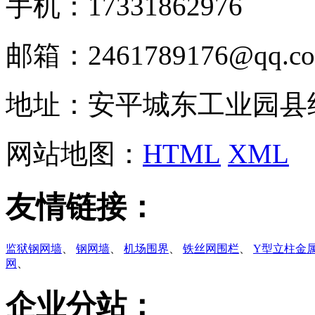
手机：17331862976
邮箱：2461789176@qq.c
地址：安平城东工业园县
网站地图：
HTML
XML
友情链接：
监狱钢网墙
、
钢网墙
、
机场围界
、
铁丝网围栏
、
Y型立柱金
网
、
企业分站：