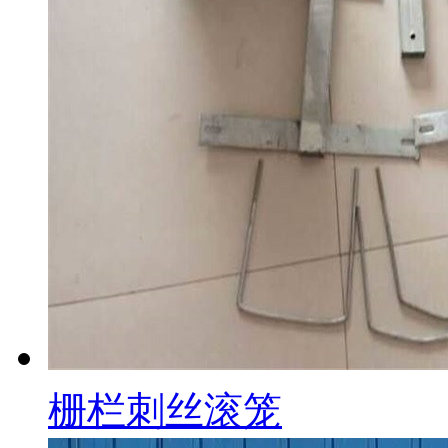
栅栏刺丝滚笼