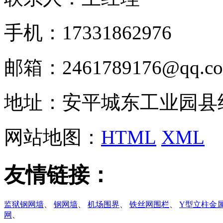
手机：17331862976
邮箱：2461789176@qq.c
地址：安平城东工业园县
网站地图：
HTML
XML
友情链接：
监狱钢网墙
、
钢网墙
、
机场围界
、
铁丝网围栏
、
Y型立柱金
网
、