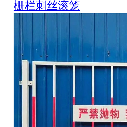
栅栏刺丝滚笼