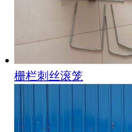
栅栏刺丝滚笼