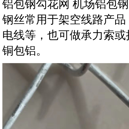
铝包钢勾花网 机场铝包
钢丝常用于架空线路产品
电线等，也可做承力索或
铜包铝。