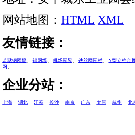
网站地图：
HTML
XML
友情链接：
监狱钢网墙
、
钢网墙
、
机场围界
、
铁丝网围栏
、
Y型立柱金
网
、
企业分站：
上海
湖北
江苏
长沙
南京
广东
太原
杭州
北