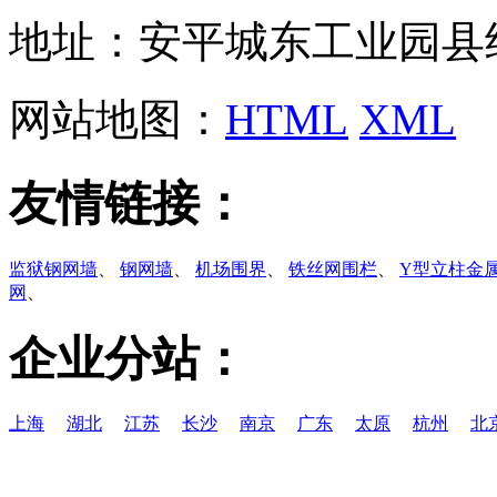
地址：安平城东工业园县
网站地图：
HTML
XML
友情链接：
监狱钢网墙
、
钢网墙
、
机场围界
、
铁丝网围栏
、
Y型立柱金
网
、
企业分站：
上海
湖北
江苏
长沙
南京
广东
太原
杭州
北