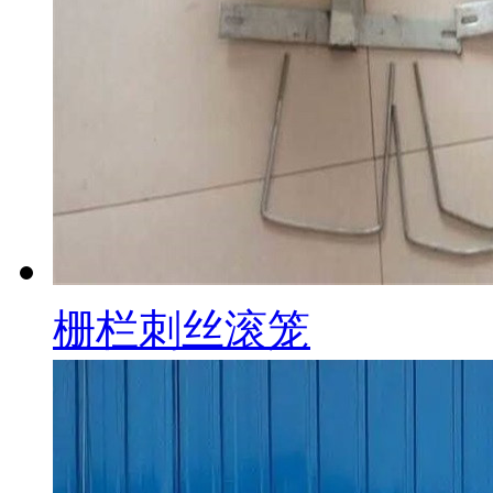
栅栏刺丝滚笼