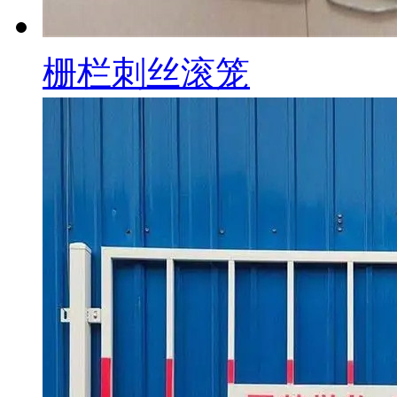
栅栏刺丝滚笼