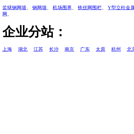
监狱钢网墙
、
钢网墙
、
机场围界
、
铁丝网围栏
、
Y型立柱金
网
、
企业分站：
上海
湖北
江苏
长沙
南京
广东
太原
杭州
北