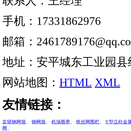
联系人：王经理
手机：17331862976
邮箱：2461789176@qq.c
地址：安平城东工业园县
网站地图：
HTML
XML
友情链接：
监狱钢网墙
、
钢网墙
、
机场围界
、
铁丝网围栏
、
Y型立柱金
网
、