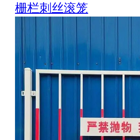
栅栏刺丝滚笼