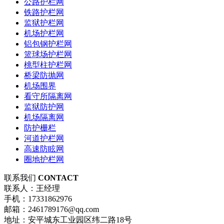
公路护栏网
铁路护栏网
监狱护栏网
机场护栏网
铝包钢护栏网
篮球场护栏网
桃型柱护栏网
桥梁防抛网
机场围界
看守所隔离网
监狱防护网
机场隔离网
防护栅栏
河道护栏网
高速防眩网
圈地护栏网
联系我们
CONTACT
联系人：王经理
手机：17331862976
邮箱：2461789176@qq.com
地址：安平城东工业园区纬二路18号