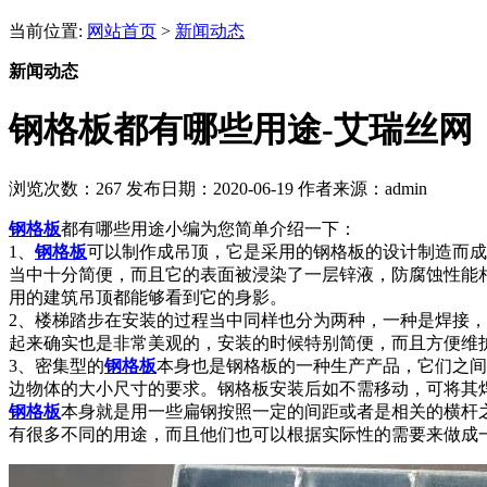
当前位置:
网站首页
>
新闻动态
新闻动态
钢格板都有哪些用途-艾瑞丝网
浏览次数：
267
发布日期：2020-06-19
作者来源：admin
钢格板
都有哪些用途小编为您简单介绍一下：
1、
钢格板
可以制作成吊顶，它是采用的钢格板的设计制造而成
当中十分简便，而且它的表面被浸染了一层锌液，防腐蚀性能
用的建筑吊顶都能够看到它的身影。
2、楼梯踏步在安装的过程当中同样也分为两种，一种是焊接
起来确实也是非常美观的，安装的时候特别简便，而且方便维
3、密集型的
钢格板
本身也是
钢格板
的一种生产产品，它们之间
边物体的大小尺寸的要求。钢格板安装后如不需移动，可将其
钢格板
本身就是用一些扁钢按照一定的间距或者是相关的横杆
有很多不同的用途，而且他们也可以根据实际性的需要来做成