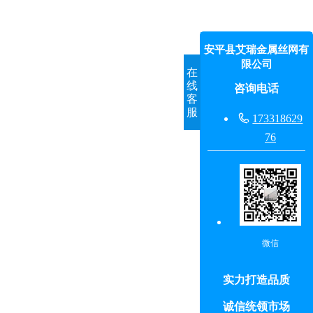
安平县艾瑞金属丝网有
限公司
在
线
咨询电话
客
服

173318629
76
微信
实力打造品质
诚信统领市场