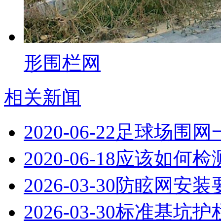
形围栏网
相关新闻
2020-06-22
足球场围网
2020-06-18
应该如何检
2026-03-30
防眩网安装
2026-03-30
标准基坑护