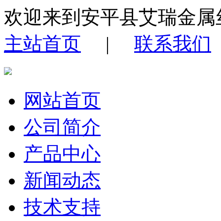
欢迎来到安平县艾瑞金属
主站首页
|
联系我们
网站首页
公司简介
产品中心
新闻动态
技术支持