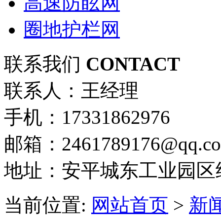
高速防眩网
圈地护栏网
联系我们
CONTACT
联系人：王经理
手机：17331862976
邮箱：2461789176@qq.c
地址：安平城东工业园区
当前位置:
网站首页
>
新