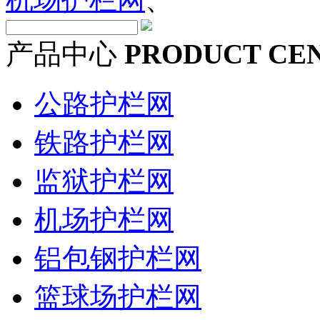
产品中心
PRODUCT CE
公路护栏网
铁路护栏网
监狱护栏网
机场护栏网
铝包钢护栏网
篮球场护栏网