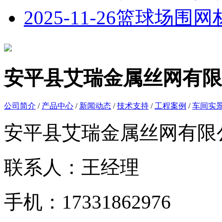
2025-11-26
篮球场围网
安平县艾瑞金属丝网有限
公司简介
/
产品中心
/
新闻动态
/
技术支持
/
工程案例
/
车间实
安平县艾瑞金属丝网有限
联系人：王经理
手机：17331862976