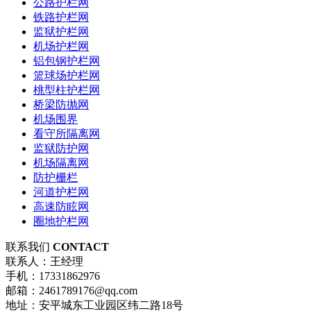
公路护栏网
铁路护栏网
监狱护栏网
机场护栏网
铝包钢护栏网
篮球场护栏网
桃型柱护栏网
桥梁防抛网
机场围界
看守所隔离网
监狱防护网
机场隔离网
防护栅栏
河道护栏网
高速防眩网
圈地护栏网
联系我们
CONTACT
联系人：王经理
手机：17331862976
邮箱：2461789176@qq.com
地址：安平城东工业园区纬二路18号