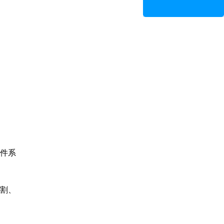
件系
分割、