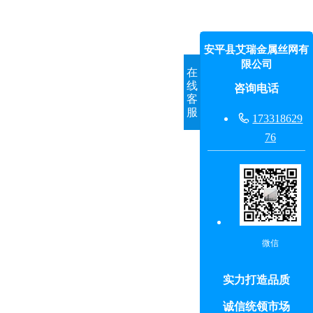
安平县艾瑞金属丝网有
限公司
在
线
咨询电话
客
服

173318629
76
微信
实力打造品质
诚信统领市场