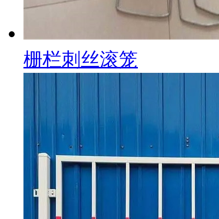
栅栏刺丝滚笼