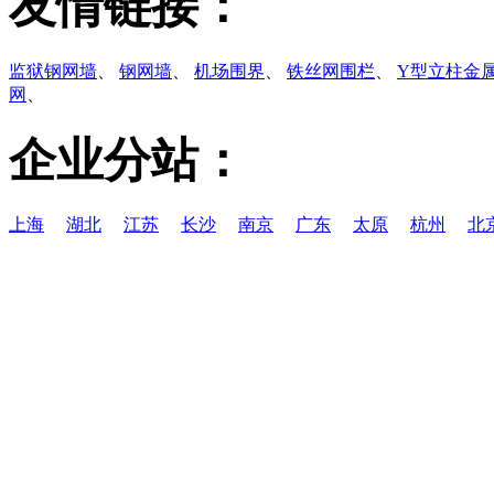
友情链接：
监狱钢网墙
、
钢网墙
、
机场围界
、
铁丝网围栏
、
Y型立柱金
网
、
企业分站：
上海
湖北
江苏
长沙
南京
广东
太原
杭州
北