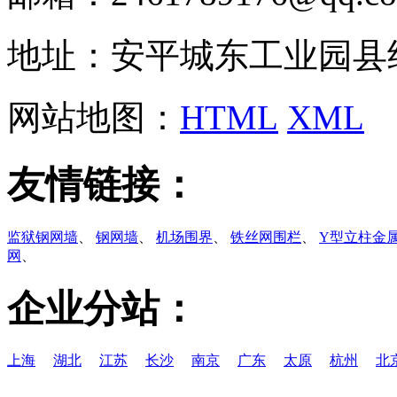
地址：安平城东工业园县
网站地图：
HTML
XML
友情链接：
监狱钢网墙
、
钢网墙
、
机场围界
、
铁丝网围栏
、
Y型立柱金
网
、
企业分站：
上海
湖北
江苏
长沙
南京
广东
太原
杭州
北