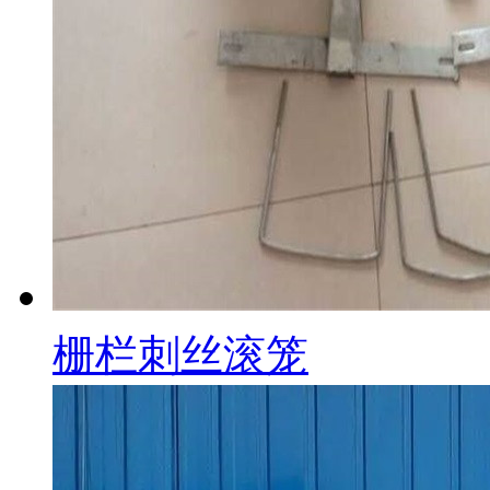
栅栏刺丝滚笼