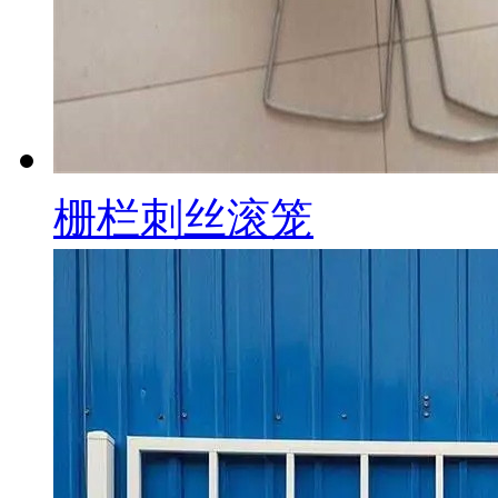
栅栏刺丝滚笼