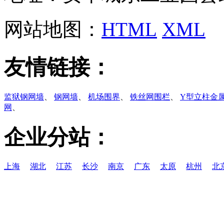
网站地图：
HTML
XML
友情链接：
监狱钢网墙
、
钢网墙
、
机场围界
、
铁丝网围栏
、
Y型立柱金
网
、
企业分站：
上海
湖北
江苏
长沙
南京
广东
太原
杭州
北