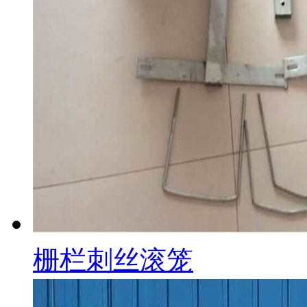
栅栏刺丝滚笼