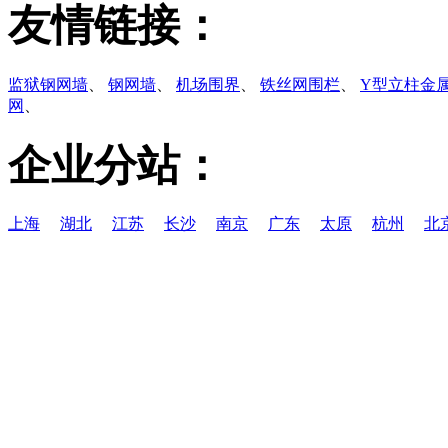
友情链接：
监狱钢网墙
、
钢网墙
、
机场围界
、
铁丝网围栏
、
Y型立柱金
网
、
企业分站：
上海
湖北
江苏
长沙
南京
广东
太原
杭州
北