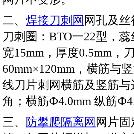
二、
焊接刀刺网
网孔及丝
刀刺圈：BTO一22型，蕊
宽15mm，厚度0.5mm，
60mm×120mm，横筋与
线刀片刺网横筋及竖筋与边
角；横筋Ф4.0mm 纵筋Ф4.
三、
防攀爬隔离网
网片固定