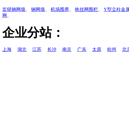
监狱钢网墙
、
钢网墙
、
机场围界
、
铁丝网围栏
、
Y型立柱金
网
、
企业分站：
上海
湖北
江苏
长沙
南京
广东
太原
杭州
北