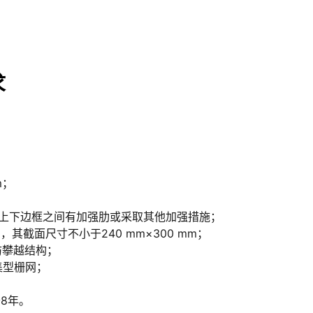
求
m；
；上下边框之间有加强肋或采取其他加强措施；
截面尺寸不小于240 mm×300 mm；
防攀越结构；
集型栅网；
8年。