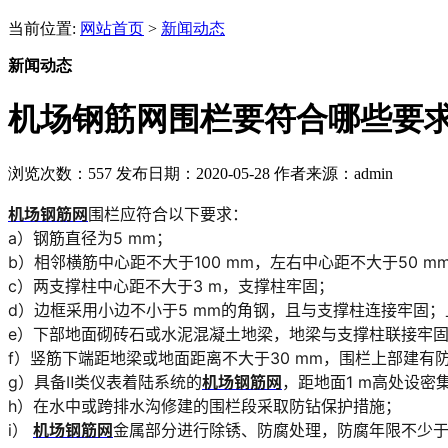
当前位置:
网站首页
>
新闻动态
新闻动态
机场钢筋网围栏要符合哪些要
浏览次数：
557
发布日期：2020-05-28
作者来源：admin
机场钢筋网
围栏应符合以下要求：
a）钢筋直径为5 mm；
b
）
相邻横筋中心距不大于100 mm，左右中心距不大于50 m
c）两支撑柱中心距不大于3 m，支撑柱牢固；
d）边框采用小边不小于5 mm的角钢，且与支撑柱连接牢固
e）下部地面砌砖石或水泥混凝土地梁，地梁与支撑柱联接牢固，其
f）竖筋下端距地梁或地面距离不大于30 mm，围栏上部建有
g）具备Ⅱ类仪表着陆系统的
机场钢筋网
，距地面1 m高处设密
h
）
在水中或跨排水沟修建的围栏段采取防钻保护措施；
i
）
机场钢筋网
金属部分进行除锈、防腐处理，防腐年限不少于