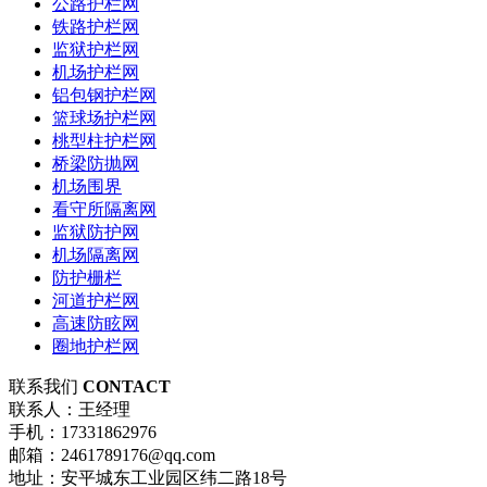
公路护栏网
铁路护栏网
监狱护栏网
机场护栏网
铝包钢护栏网
篮球场护栏网
桃型柱护栏网
桥梁防抛网
机场围界
看守所隔离网
监狱防护网
机场隔离网
防护栅栏
河道护栏网
高速防眩网
圈地护栏网
联系我们
CONTACT
联系人：王经理
手机：17331862976
邮箱：2461789176@qq.com
地址：安平城东工业园区纬二路18号