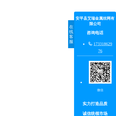
安平县艾瑞金属丝网有
限公司
在
线
咨询电话
客
服

173318629
76
微信
实力打造品质
诚信统领市场