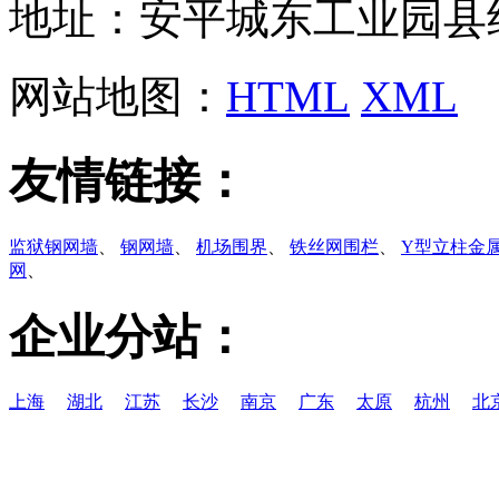
地址：安平城东工业园县
网站地图：
HTML
XML
友情链接：
监狱钢网墙
、
钢网墙
、
机场围界
、
铁丝网围栏
、
Y型立柱金
网
、
企业分站：
上海
湖北
江苏
长沙
南京
广东
太原
杭州
北