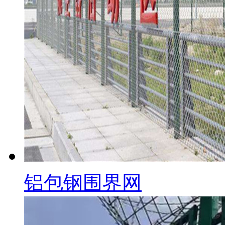
铝包钢围界网