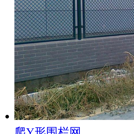
爬Y形围栏网