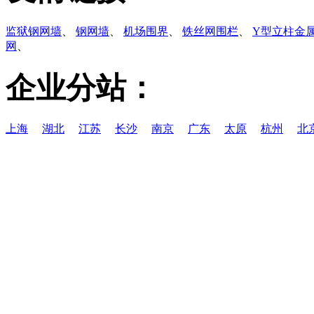
监狱钢网墙
、
钢网墙
、
机场围界
、
铁丝网围栏
、
Y型立柱金
网
、
企业分站：
上海
湖北
江苏
长沙
南京
广东
太原
杭州
北